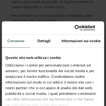
ospiti e selezionare un periodo. Di seguito troverete le
camere disponibili e i relativi prezzi.
Per prenotare a un prezzo speciale,
vi invitiamo a dare
un’occhiata alle nostre offerte.
Informazioni su prenotazione, pagamento e disdetta.
Servizi inclusi.
Consenso
Dettagli
Informazioni sui cookie
richiesta
Questo sito web utilizza i cookie
Prenotare
Utilizziamo i cookie per personalizzare contenuti ed
annunci, per fornire funzionalità dei social media e per
Torna alla panoramica
analizzare il nostro traffico. Condividiamo inoltre
informazioni sul modo in cui utilizzi il nostro sito con i
nostri partner che si occupano di analisi dei dati web,
pubblicità e social media, i quali potrebbero combinarle
con altre informazioni che hai fornito loro o che hanno
raccolto dal tuo utilizzo dei loro servizi.