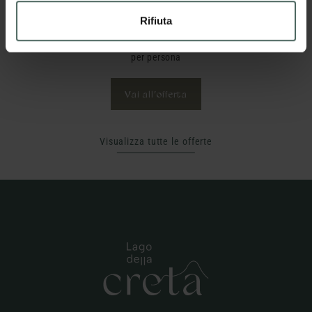
da
Rifiuta
€ 90,00
per persona
Vai all’offerta
Visualizza tutte le offerte