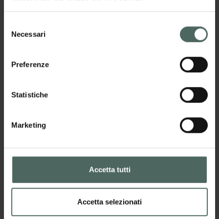
I
pacchetti
dell’Hotel Lago della
creta
Selezione
Necessari
del
consenso
Preferenze
Statistiche
Marketing
05.08.2026 - 31.08.2026
Accetta tutti
Last August Minute
Valido per richieste inviate dopo il
Accetta selezionati
05/08/2026 e per tutto il mese di agosto!